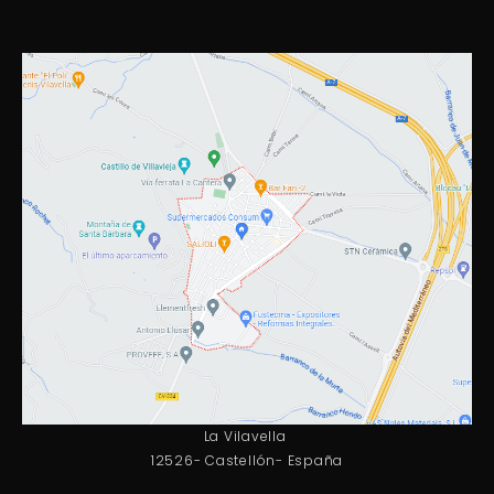
La Vilavella
12526- Castellón- España