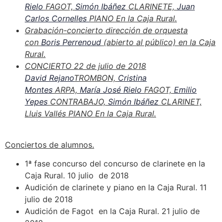
Rielo
FAGOT,
Simón Ibáñez
CLARINETE,
Juan
Carlos Cornelles
PIANO
En la Caja Rural.
Grabación-concierto dirección de orquesta
con
Boris Perrenoud
(abierto al público) en la Caja
Rural.
CONCIERTO 22 de julio de 2018
David Rejano
TROMBON,
Cristina
Montes
ARPA,
María José Rielo
FAGOT,
Emilio
Yepes
CONTRABAJO,
Simón Ibáñez
CLARINET,
Lluis Vallés PIANO En la Caja Rural.
Conciertos de alumnos.
1ª fase concurso del concurso de clarinete en la
Caja Rural. 10 julio de 2018
Audición de clarinete y piano en la Caja Rural. 11
julio de 2018
Audición de Fagot en la Caja Rural. 21 julio de