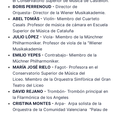
el Conservatorio Superior de Música de Castellón
.
BORIS PERRENOUD
-
Director de
Orquesta
-
Director de la Wiener Musikakademie
.
ABEL TOMÀS
-
Violín
-
Miembro del Cuarteto
Casals
.
Profesor de música de cámara en Escuela
Superior de Música de Cataluña
JULIO LÓPEZ
-
Viola
-
Miembro de la Münchner
Philharmoniker
.
Profesor de viola de la “Wiener
Musikakademie
EMILIO YEPES
-
Contrabajo-
Miembro de la
Müchner Philharmoniker.
MARÍA JOSÉ RIELO
-
Fagot-
Profesora en el
Conservatorio Superior de Música del
Liceo.
Miembro de la Orquestra Simfònica del Gran
Teatro del Liceo
DAVID REJANO
-
Trombón
-
Trombón principal en
la Filarmónica de los Angeles
CRISTINA MONTES
-
Arpa-
Arpa solista de la
Orquestra de la Comunidad Valenciana
"Palau de